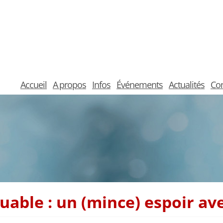
Accueil
A propos
Infos
Événements
Actualités
Con
uable : un (mince) espoir a