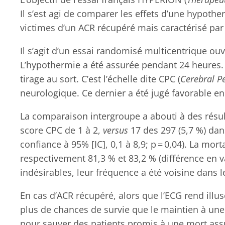
Il s’est agi de comparer les effets d’une hypot
victimes d’un ACR récupéré mais caractérisé par 
Il s’agit d’un essai randomisé multicentrique ouv
L’hypothermie a été assurée pendant 24 heures. L
tirage au sort. C’est l’échelle dite CPC (
Cerebral P
neurologique. Ce dernier a été jugé favorable en
La comparaison intergroupe a abouti à des résult
score CPC de 1 à 2,
versus
17 des 297 (5,7 %) dans
confiance à 95% [IC], 0,1 à 8,9; p = 0,04). La mort
respectivement 81,3 % et 83,2 % (différence en v
indésirables, leur fréquence a été voisine dans l
En cas d’ACR récupéré, alors que l’ECG rend ill
plus de chances de survie que le maintien à une 
pour sauver des patients promis à une mort assu