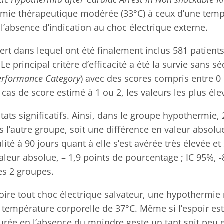
hermie thérapeutique modérée (33°C) à ceux d’une tem
l’absence d’indication au choc électrique externe.
ert dans lequel ont été finalement inclus 581 patient
e principal critère d’efficacité a été la survie sans 
erformance Category
) avec des scores compris entre 0 e
 cas de score estimé à 1 ou 2, les valeurs les plus é
ats significatifs. Ainsi, dans le groupe hypothermie,
 l’autre groupe, soit une différence en valeur absolu
alité à 90 jours quant à elle s’est avérée très élevée et
aleur absolue, – 1,9 points de pourcentage ; IC 95%, -
es 2 groupes.
usoire tout choc électrique salvateur, une hypothermi
température corporelle de 37°C. Même si l’espoir est 
rée en l’absence du moindre geste un tant soit peu e