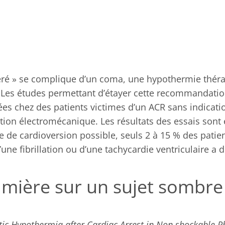
péré » se complique d’un coma, une hypothermie thér
 Les études permettant d’étayer cette recommandatio
s chez des patients victimes d’un ACR sans indication
tion électromécanique. Les résultats des essais sont e
 de cardioversion possible, seuls 2 à 15 % des patie
une fibrillation ou d’une tachycardie ventriculaire a 
umière sur un sujet sombre
ic Hypothermia after Cardiac Arrest in Non shockable 