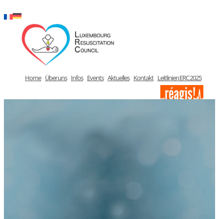
Zum
Inhalt
springen
Home
Über uns
Infos
Events
Aktuelles
Kontakt
Leitlinien ERC 2025