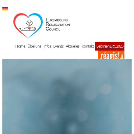
Zum
Inhalt
springen
Home
Über uns
Infos
Events
Aktuelles
Kontakt
Leitlinien ERC 2025