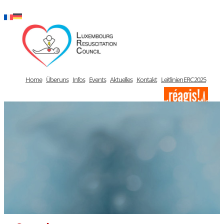
Zum
Inhalt
springen
Home
Über uns
Infos
Events
Aktuelles
Kontakt
Leitlinien ERC 2025