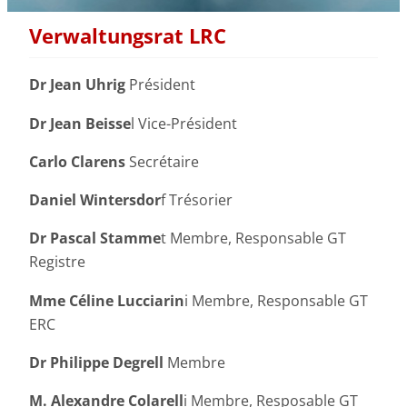
Verwaltungsrat LRC
Dr Jean Uhrig
Président
Dr Jean Beisse
l Vice-Président
Carlo Clarens
Secrétaire
Daniel Wintersdor
f Trésorier
Dr Pascal Stamme
t Membre, Responsable GT
Registre
Mme
Céline Lucciarin
i Membre, Responsable GT
ERC
Dr Philippe Degrell
Membre
M. Alexandre Colarell
i Membre, Resposable GT