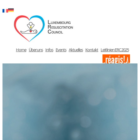
Zum
Inhalt
springen
Home
Über uns
Infos
Events
Aktuelles
Kontakt
Leitlinien ERC 2025